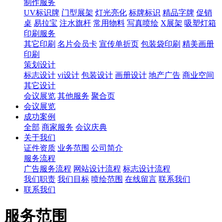
制作服务
UV标识牌
门型展架
灯光亮化
标牌标识
精品字牌
促销
桌
易拉宝
注水旗杆
常用物料
写真喷绘
X展架
吸塑灯箱
印刷服务
其它印刷
名片会员卡
宣传单折页
包装袋印刷
精美画册
印刷
策划设计
标志设计
vi设计
包装设计
画册设计
地产广告
商业空间
其它设计
会议展览
其他服务
聚合页
会议展览
成功案例
全部
商家服务
会议庆典
关于我们
证件资质
业务范围
公司简介
服务流程
广告服务流程
网站设计流程
标志设计流程
我们职责
我们目标
喷绘范围
在线留言
联系我们
联系我们
服务范围