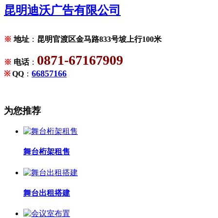
昆明迪沃广告有限公司
※
地址
：
昆明官渡区金马路833号坡上行100米
0871-67167909
※
电话
：
66857166
※
QQ
：
为您推荐
舞台桁架租售
舞台出租搭建