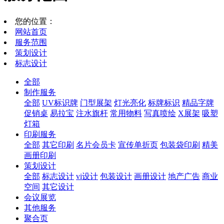
您的位置：
网站首页
服务范围
策划设计
标志设计
全部
制作服务
全部
UV标识牌
门型展架
灯光亮化
标牌标识
精品字牌
促销桌
易拉宝
注水旗杆
常用物料
写真喷绘
X展架
吸塑
灯箱
印刷服务
全部
其它印刷
名片会员卡
宣传单折页
包装袋印刷
精美
画册印刷
策划设计
全部
标志设计
vi设计
包装设计
画册设计
地产广告
商业
空间
其它设计
会议展览
其他服务
聚合页