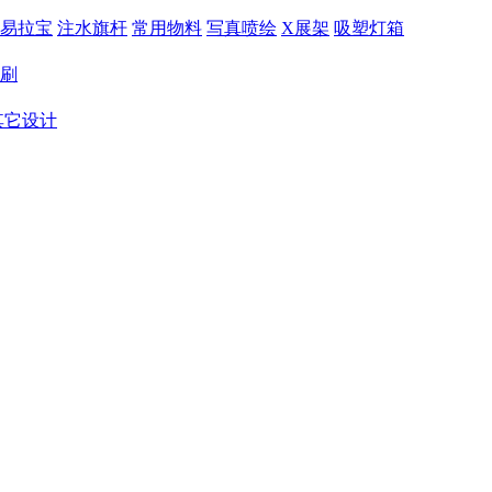
易拉宝
注水旗杆
常用物料
写真喷绘
X展架
吸塑灯箱
刷
其它设计