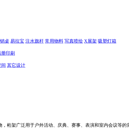
销桌
易拉宝
注水旗杆
常用物料
写真喷绘
X展架
吸塑灯箱
画册印刷
空间
其它设计
物，桁架广泛用于户外活动、庆典、赛事、表演和室内会议等的