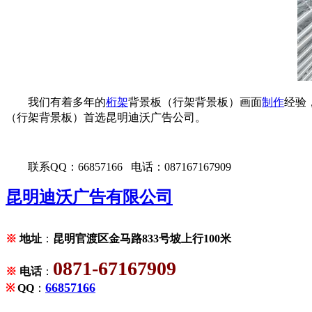
我们有着多年的
桁架
背景板（行架背景板）画面
制作
经验
（行架背景板）首选昆明迪沃广告公司。
联系QQ：66857166 电话：087167167909
昆明迪沃广告有限公司
※
地址
：
昆明官渡区金马路833号坡上行100米
0871-67167909
※
电话
：
66857166
※
QQ
：