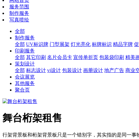
网站首页
服务范围
制作服务
写真喷绘
全部
制作服务
全部
UV标识牌
门型展架
灯光亮化
标牌标识
精品字牌
促
印刷服务
全部
其它印刷
名片会员卡
宣传单折页
包装袋印刷
精美
策划设计
全部
标志设计
vi设计
包装设计
画册设计
地产广告
商业
会议展览
其他服务
聚合页
舞台桁架租售
行架背景板和桁架背景板只是一个错别字，其实指的是同一事