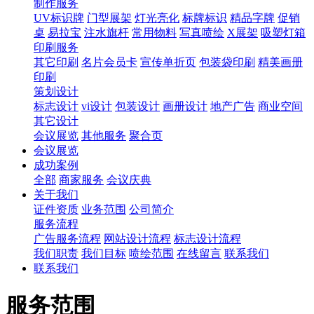
制作服务
UV标识牌
门型展架
灯光亮化
标牌标识
精品字牌
促销
桌
易拉宝
注水旗杆
常用物料
写真喷绘
X展架
吸塑灯箱
印刷服务
其它印刷
名片会员卡
宣传单折页
包装袋印刷
精美画册
印刷
策划设计
标志设计
vi设计
包装设计
画册设计
地产广告
商业空间
其它设计
会议展览
其他服务
聚合页
会议展览
成功案例
全部
商家服务
会议庆典
关于我们
证件资质
业务范围
公司简介
服务流程
广告服务流程
网站设计流程
标志设计流程
我们职责
我们目标
喷绘范围
在线留言
联系我们
联系我们
服务范围