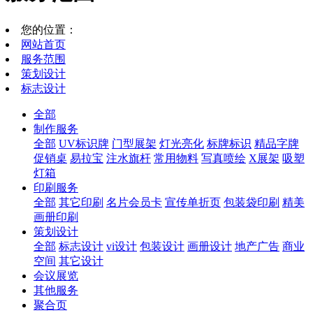
您的位置：
网站首页
服务范围
策划设计
标志设计
全部
制作服务
全部
UV标识牌
门型展架
灯光亮化
标牌标识
精品字牌
促销桌
易拉宝
注水旗杆
常用物料
写真喷绘
X展架
吸塑
灯箱
印刷服务
全部
其它印刷
名片会员卡
宣传单折页
包装袋印刷
精美
画册印刷
策划设计
全部
标志设计
vi设计
包装设计
画册设计
地产广告
商业
空间
其它设计
会议展览
其他服务
聚合页