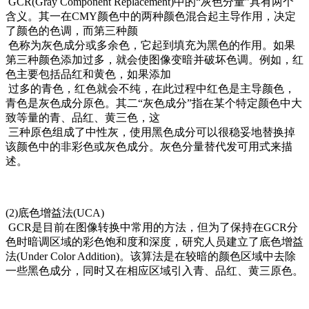
GCR(Gray Component Replacement)中的“灰色分量”具有两个
含义。其一在CMY颜色中的两种颜色混合起主导作用，决定
了颜色的色调，而第三种颜
色称为灰色成分或多余色，它起到填充为黑色的作用。如果
第三种颜色添加过多，就会使图像变暗并破坏色调。例如，红
色主要包括品红和黄色，如果添加
过多的青色，红色就会不纯，在此过程中红色是主导颜色，
青色是灰色成分原色。其二“灰色成分”指在某个特定颜色中大
致等量的青、品红、黄三色，这
三种原色组成了中性灰，使用黑色成分可以很稳妥地替换掉
该颜色中的非彩色或灰色成分。灰色分量替代发可用式来描
述。
(2)底色增益法(UCA)
GCR是目前在图像转换中常用的方法，但为了保持在GCR分
色时暗调区域的彩色饱和度和深度，研究人员建立了底色增益
法(Under Color Addition)。该算法是在较暗的颜色区域中去除
一些黑色成分，同时又在相应区域引入青、品红、黄三原色。