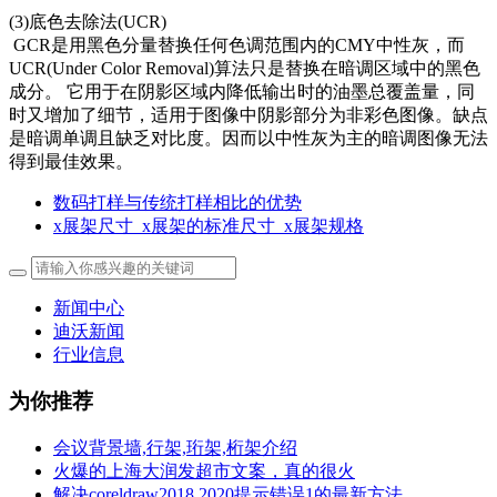
(3)底色去除法(UCR)
GCR是用黑色分量替换任何色调范围内的CMY中性灰，而
UCR(Under Color Removal)算法只是替换在暗调区域中的黑色
成分。 它用于在阴影区域内降低输出时的油墨总覆盖量，同
时又增加了细节，适用于图像中阴影部分为非彩色图像。缺点
是暗调单调且缺乏对比度。因而以中性灰为主的暗调图像无法
得到最佳效果。
数码打样与传统打样相比的优势
x展架尺寸_x展架的标准尺寸_x展架规格
新闻中心
迪沃新闻
行业信息
为你推荐
会议背景墙,行架,珩架,桁架介绍
火爆的上海大润发超市文案，真的很火
解决coreldraw2018 2020提示错误1的最新方法