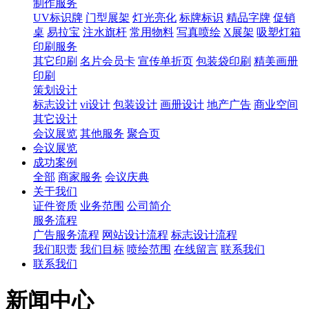
制作服务
UV标识牌
门型展架
灯光亮化
标牌标识
精品字牌
促销
桌
易拉宝
注水旗杆
常用物料
写真喷绘
X展架
吸塑灯箱
印刷服务
其它印刷
名片会员卡
宣传单折页
包装袋印刷
精美画册
印刷
策划设计
标志设计
vi设计
包装设计
画册设计
地产广告
商业空间
其它设计
会议展览
其他服务
聚合页
会议展览
成功案例
全部
商家服务
会议庆典
关于我们
证件资质
业务范围
公司简介
服务流程
广告服务流程
网站设计流程
标志设计流程
我们职责
我们目标
喷绘范围
在线留言
联系我们
联系我们
新闻中心