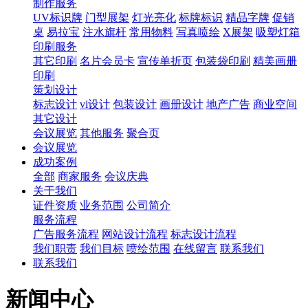
制作服务
UV标识牌
门型展架
灯光亮化
标牌标识
精品字牌
促销
桌
易拉宝
注水旗杆
常用物料
写真喷绘
X展架
吸塑灯箱
印刷服务
其它印刷
名片会员卡
宣传单折页
包装袋印刷
精美画册
印刷
策划设计
标志设计
vi设计
包装设计
画册设计
地产广告
商业空间
其它设计
会议展览
其他服务
聚合页
会议展览
成功案例
全部
商家服务
会议庆典
关于我们
证件资质
业务范围
公司简介
服务流程
广告服务流程
网站设计流程
标志设计流程
我们职责
我们目标
喷绘范围
在线留言
联系我们
联系我们
新闻中心